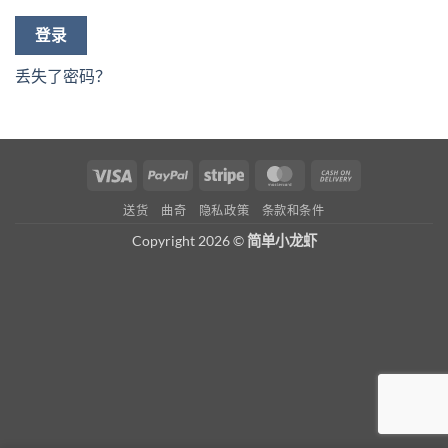
登录
丢失了密码？
签
贝
条
万
货
证
宝
纹
事
到
送货
曲奇
隐私政策
条款和条件
达
付
Copyright 2026 ©
简单小龙虾
卡
款