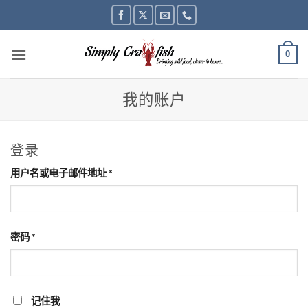
跳
到
内
0
容
我的账户
登录
需
用户名或电子邮件地址
*
要
需
密码
*
要
记住我