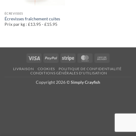
ÉCREVISSES
Écrevisses fraîchement cuites
Prix par kg : £13.95 - £15.95
Visa
PayPal
Rayure
MasterCard
Contre
remboursemen
LIVRAISON
COOKIES
POLITIQUE DE CONFIDENTIALITÉ
CONDITIONS GÉNÉRALES D'UTILISATION
Copyright 2026 ©
Simply Crayfish