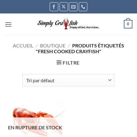
Passer
au
contenu
0
ACCUEIL
/
BOUTIQUE
/
PRODUITS ÉTIQUETÉS
"FRESH COOKED CRAYFISH"
FILTRE
EN RUPTURE DE STOCK